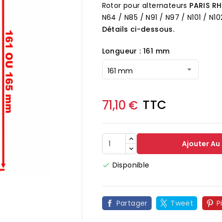
Rotor pour alternateurs
PARIS R
N64 / N85 / N91 / N97 / N101 / N102 
Détails ci-dessous.
Longueur : 161 mm
TTC
71,10 €
Ajouter Au
Disponible


Partager
Tweet
P