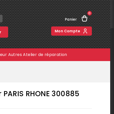
0
Panier
Mon Compte
r
meur
Autres
Atelier de réparation
ur PARIS RHONE 300885