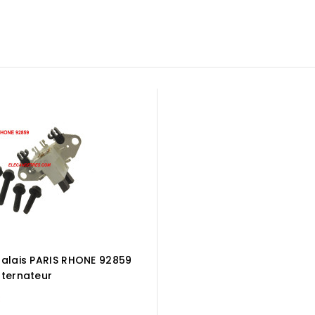
balais PARIS RHONE 92859
lternateur