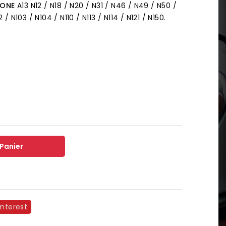
HONE
A13 N12 / N18 / N20 / N31 / N46 / N49 / N50 /
/ N103 / N104 / N110 / N113 / N114 / N121 / N150.
 Panier
interest