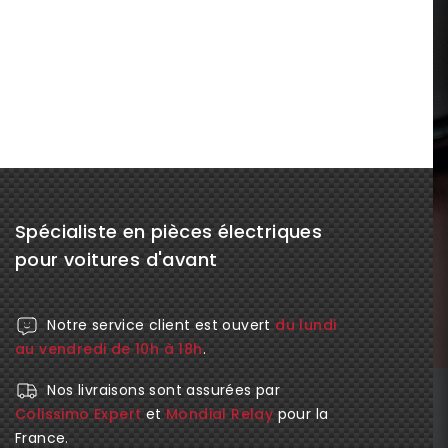
Spécialiste en pièces électriques
pour voitures d'avant
Notre service client est ouvert
du lundi
au vendredi de 10h à 18h
.
Nos livraisons sont assurées par
Colissimo Expert
et
Mondial Relay
pour la
France.