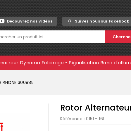
Découvrez nos vidéos
Suivez nous sur Facebook
Cherche
marreur
Dynamo
Eclairage - Signalisation
Banc d'allu
IS RHONE 300885
Rotor Alternate
Référence
: 0151 - 161