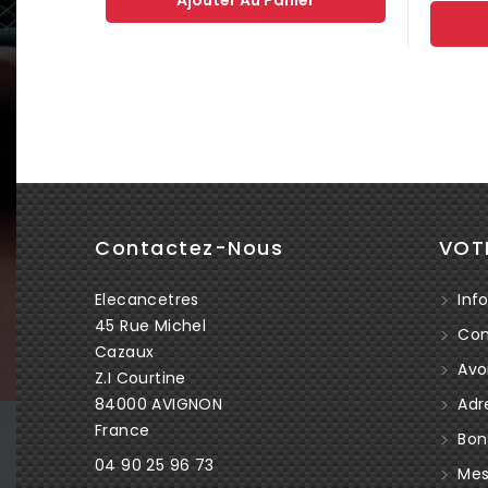
Contactez-Nous
VOT
Elecancetres
Info
45 Rue Michel
Co
Cazaux
Avoi
Z.I Courtine
84000 AVIGNON
Adr
France
Bon
04 90 25 96 73
Mes 