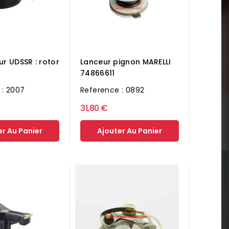
ur UDSSR : rotor
Lanceur pignon MARELLI
74866611
 : 2007
Reference : 0892
31,80 €
er Au Panier
Ajouter Au Panier