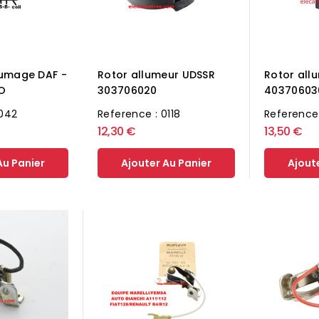
lumage DAF -
Rotor allumeur UDSSR
Rotor all
O
303706020
40370603
1042
Reference : 0118
Reference 
12,30 €
13,50 €
Au Panier
Ajouter Au Panier
Ajout