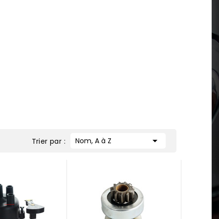

Nom, A à Z
Trier par :