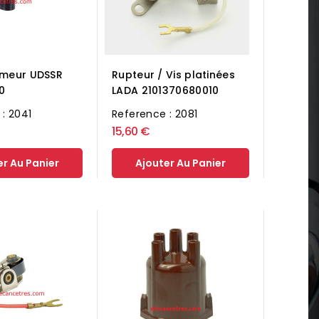
umeur UDSSR
Rupteur / Vis platinées
0
LADA 2101370680010
: 2041
Reference : 2081
15,60 €
er Au Panier
Ajouter Au Panier