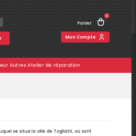
0
Panier
Mon Compte
r
meur
Autres
Atelier de réparation
uel se situe la ville de Togliatti, où sont