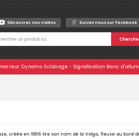
Découvrez nos vidéos
Suivez nous sur Facebook
Cherche
marreur
Dynamo
Eclairage - Signalisation
Banc d'allu
sse, créée en 1966 tire son nom de la Volga, fleuve au bord duq