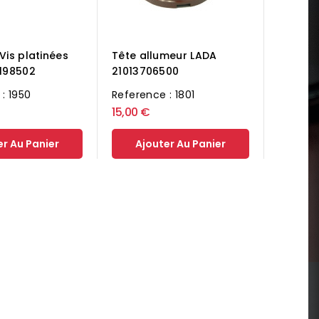
Vis platinées
Tête allumeur LADA
1198502
21013706500
: 1950
Reference : 1801
15,00 €
er Au Panier
Ajouter Au Panier