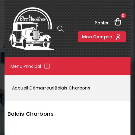
0
Panier
Mon Compte
Menu Principal
Accueil
Démarreur
Balais Charbons
Balais Charbons