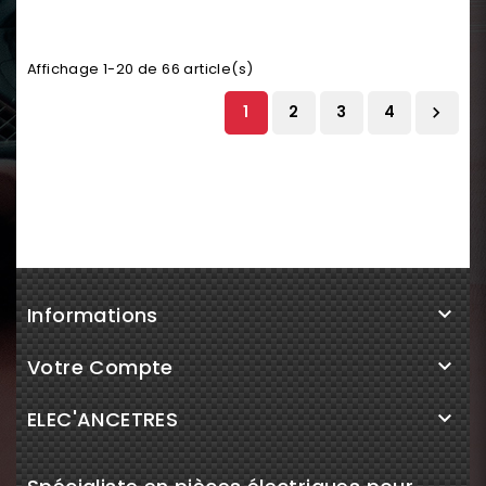
Affichage 1-20 de 66 article(s)
1
2
3
4

Informations

Votre Compte

ELEC'ANCETRES
