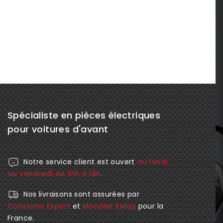
Spécialiste en pièces électriques
pour voitures d'avant
Notre service client est ouvert
du lundi
au vendredi de 10h à 18h
.
Nos livraisons sont assurées par
Colissimo Expert
et
Mondial Relay
pour la
France.