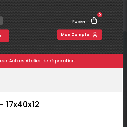
0
Panier
Mon Compte
r
meur
Autres
Atelier de réparation
- 17x40x12