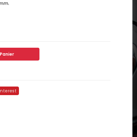
 mm.
 Panier
interest