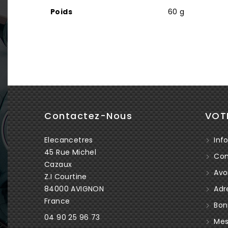
Poids
60 g
Contactez-Nous
VOT
Elecancetres
Info
45 Rue Michel
Co
Cazaux
Avoi
Z.I Courtine
84000 AVIGNON
Adr
France
Bon
04 90 25 96 73
Mes 