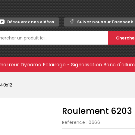
Découvrez nos vidéos
Suivez nous sur Facebook
Cherche
marreur
Dynamo
Eclairage - Signalisation
Banc d'allu
x40x12
Roulement 6203 
Référence
: 0666