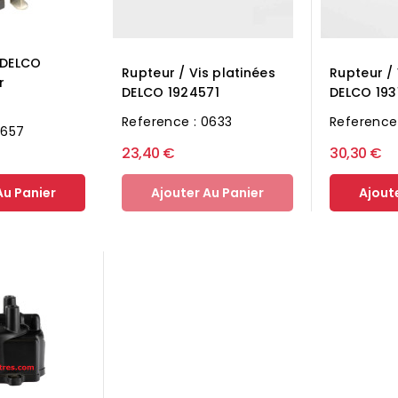
 DELCO
Rupteur / Vis platinées
Rupteur / 
r
DELCO 1924571
DELCO 193
Reference : 0633
Reference 
2657
23,40 €
30,30 €
Au Panier
Ajouter Au Panier
Ajout