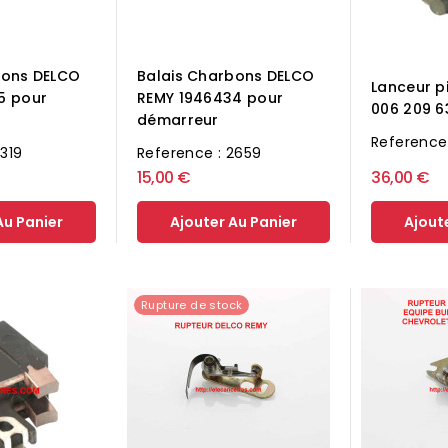
bons DELCO
Balais Charbons DELCO
Lanceur p
5 pour
REMY 1946434 pour
006 209 6
démarreur
Reference
2319
Reference : 2659
15,00 €
36,00 €
Au Panier
Ajouter Au Panier
Ajout
Rupture de stock