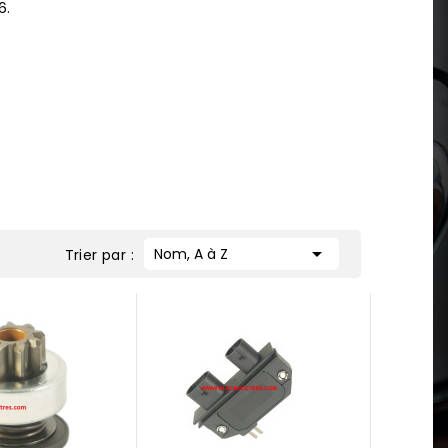
6.

Nom, A à Z
Trier par :