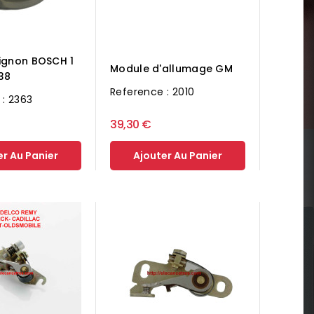
ignon BOSCH 1
Module d'allumage GM
38
Reference : 2010
 : 2363
39,30 €
er Au Panier
Ajouter Au Panier