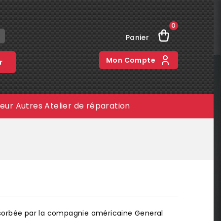
0
Panier
Mon Compte
r
meur
Autres
Atelier de réparation
bsorbée par la compagnie américaine General