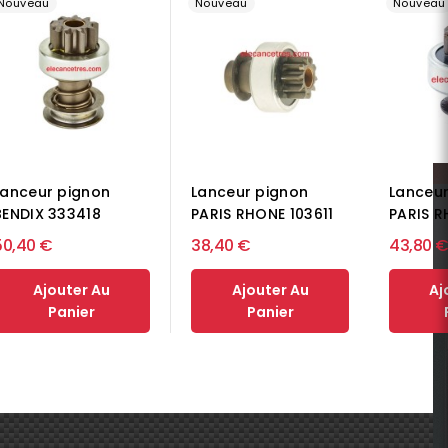
Nouveau
Nouveau
Nouveau
Lanceur pignon
Lanceur
Lanceur pignon
BENDIX 333418
PARIS 
PARIS RHONE 103611
50,40 €
38,40 €
43,80 
Ajouter Au
Ajouter Au
Aj
Panier
Panier