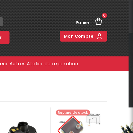
0
Panier
Mon Compte
r
meur
Autres
Atelier de réparation
Rupture de stock