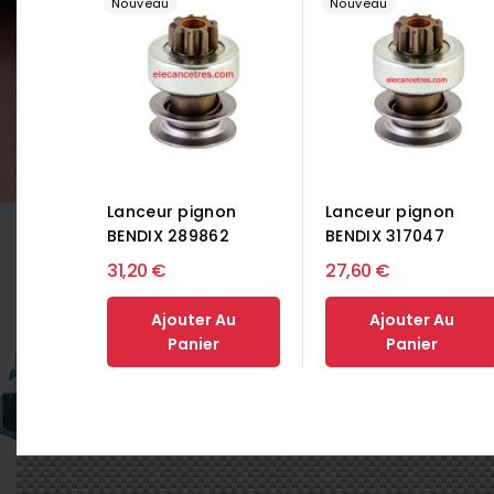
Nouveau
Nouveau
Lanceur pignon
Lanceur pignon
BENDIX 289862
BENDIX 317047
31,20 €
27,60 €
Ajouter Au
Ajouter Au
Panier
Panier