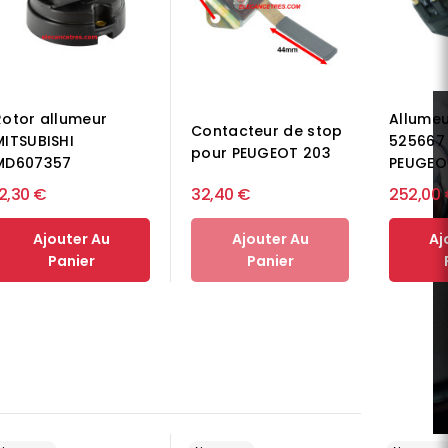
Rotor allumeur
Allumeu
Contacteur de stop
MITSUBISHI
525667
pour PEUGEOT 203
MD607357
PEUGEO
12,30 €
32,40 €
252,00
Ajouter Au
Ajouter Au
Aj
Panier
Panier