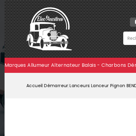
Marques
Allumeur
Alternateur
Balais - Charbons
Dé
Accueil
Démarreur
Lanceurs
Lanceur Pignon BEN