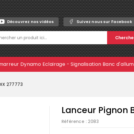
Découvrez nos vidéos
Suivez nous sur Facebook
Cherche
marreur
Dynamo
Eclairage - Signalisation
Banc d'allu
DIX 277773
Lanceur Pignon 
Référence
: 2083