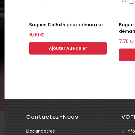
Bagues 12x15x15 pour démarreur
Bagues
démar
6,00 €
7,70 €
Ajouter Au Panier
Contactez-Nous
VOT
Elecancetres
Info