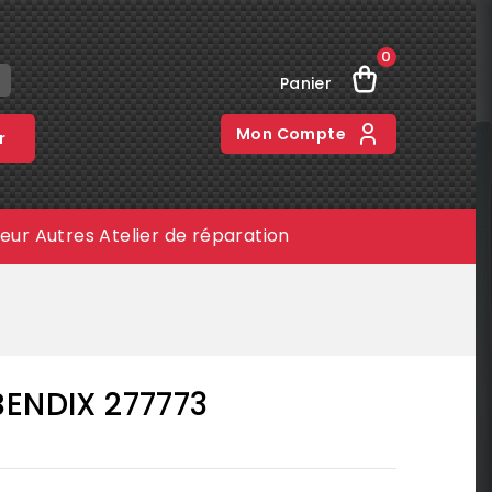
0
Panier
Mon Compte
r
meur
Autres
Atelier de réparation
BENDIX 277773