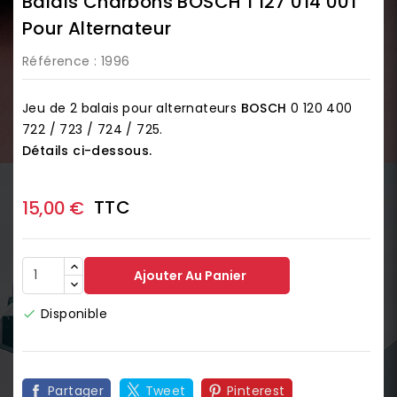
Balais Charbons BOSCH 1 127 014 001
Pour Alternateur
Référence
: 1996
Jeu de 2 balais pour alternateurs
BOSCH
0 120 400
722 / 723 / 724 / 725.
Détails ci-dessous.
TTC
15,00 €
Ajouter Au Panier
Disponible

Partager
Tweet
Pinterest