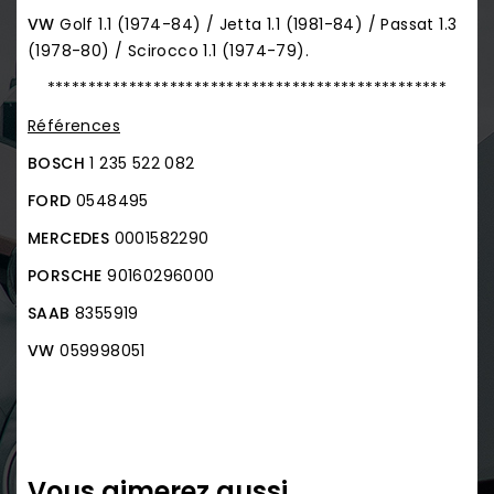
VW
Golf 1.1 (1974-84) / Jetta 1.1 (1981-84) / Passat 1.3
(1978-80) / Scirocco 1.1 (1974-79).
*************************************************
Références
BOSCH
1 235 522 082
FORD
0548495
MERCEDES
0001582290
PORSCHE
90160296000
SAAB
8355919
VW
059998051
Vous aimerez aussi