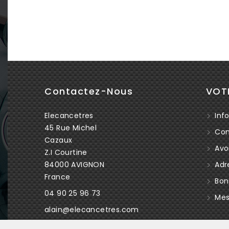
Contactez-Nous
VOT
Elecancetres
Info
45 Rue Michel
Co
Cazaux
Avoi
Z.I Courtine
84000 AVIGNON
Adr
France
Bon
04 90 25 96 73
Mes 
alain@elecancetres.com