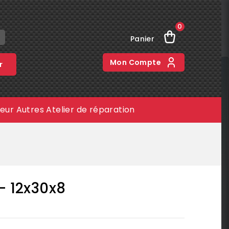
0
Panier
Mon Compte
r
meur
Autres
Atelier de réparation
- 12x30x8