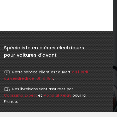
Spécialiste en pièces électriques
pour voitures d'avant
Notre service client est ouvert
du lundi
au vendredi de 10h à 18h
.
Nos livraisons sont assurées par
Colissimo Expert
et
Mondial Relay
pour la
France.