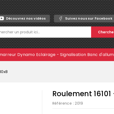
Découvrez nos vidéos
Suivez nous sur Facebook
Cherche
marreur
Dynamo
Eclairage - Signalisation
Banc d'allu
x30x8
Roulement 16101 
Référence
: 2019