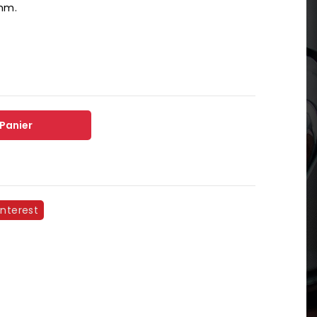
 mm.
 Panier
interest