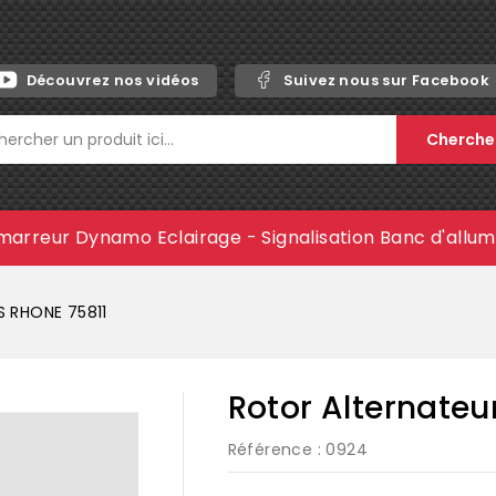
Découvrez nos vidéos
Suivez nous sur Facebook
Cherche
marreur
Dynamo
Eclairage - Signalisation
Banc d'allu
S RHONE 75811
Rotor Alternateu
Référence
: 0924