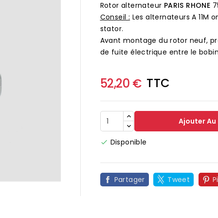
Rotor alternateur
PARIS RHONE
75
Conseil :
Les alternateurs A 11M on
stator.
Avant montage du rotor neuf, pr
de fuite électrique entre le bobi
TTC
52,20 €
Ajouter Au
Disponible


Partager
Tweet
P