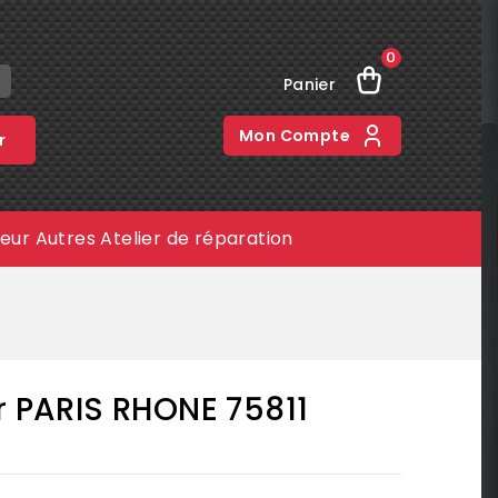
0
Panier
Mon Compte
r
meur
Autres
Atelier de réparation
r PARIS RHONE 75811