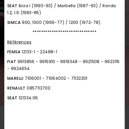
SEAT
Ibiza l (1990-93) / Marbella (1987-93) / Ronda
1.2, 1.6 (1983-85)
SIMCA
900, 1000 (1966-77) / 1200 (1972-78).
******************************
Références
FEMSA
12133-1 - 22488-1
FIAT
9913856 - 9915910 - 9919348 - 9921508 - 9923115
- 9924654
MARELLI
7106001 - 71064002 - 71132301
RENAULT
0857113700
SEAT
121334.06