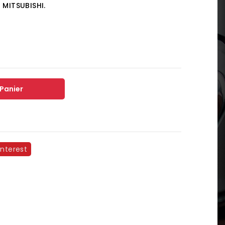
s
MITSUBISHI.
 Panier
interest