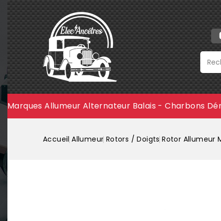
Marques
Allumeur
Alternateur
Balais - Charbons
Dé
Accueil
Allumeur
Rotors / Doigts
Rotor Allumeur 