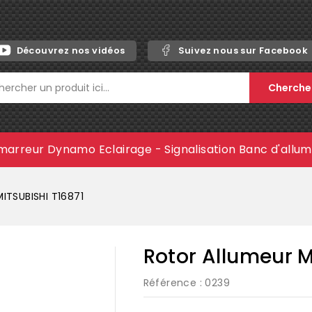
Découvrez nos vidéos
Suivez nous sur Facebook
Cherche
marreur
Dynamo
Eclairage - Signalisation
Banc d'allu
MITSUBISHI T16871
Rotor Allumeur M
Référence
: 0239