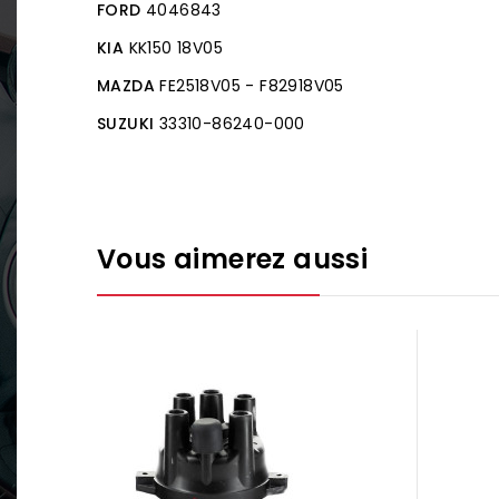
FORD
4046843
KIA
KK150 18V05
MAZDA
FE2518V05 - F82918V05
SUZUKI
33310-86240-000
Vous aimerez aussi