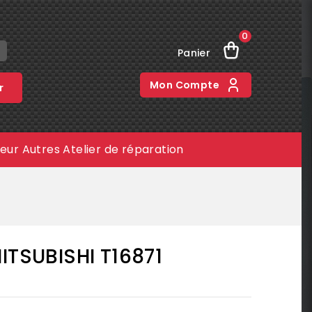
0
Panier
Mon Compte
r
meur
Autres
Atelier de réparation
ITSUBISHI T16871