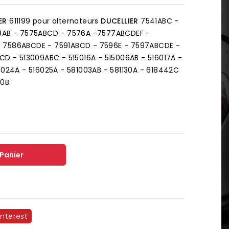
ER
611199 pour alternateurs
DUCELLIER
7541ABC -
58AB - 7575ABCD - 7576A -7577ABCDEF -
 7586ABCDE - 7591ABCD - 7596E - 7597ABCDE -
CD - 513009ABC - 515016A - 515006AB - 516017A -
6024A - 516025A - 581003AB - 581130A - 618442C
0B.
 Panier
interest