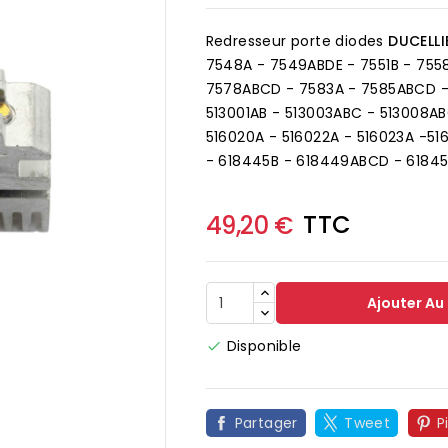
Redresseur porte diodes
DUCELLI
7548A - 7549ABDE - 7551B - 75
7578ABCD - 7583A - 7585ABCD -
513001AB - 513003ABC - 513008AB
516020A - 516022A - 516023A -51
- 618445B - 618449ABCD - 61845
TTC
49,20 €
Ajouter Au
Disponible


Partager
Tweet
P