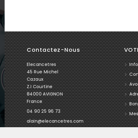
Contactez-Nous
VOT
Elecancetres
Info
45 Rue Michel
Co
Cazaux
Avoi
Z.I Courtine
84000 AVIGNON
Adr
France
Bon
04 90 25 96 73
Mes 
alain@elecancetres.com