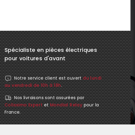
Spécialiste en pièces électriques
pour voitures d'avant
Notre service client est ouvert
du lundi
au vendredi de 10h à 18h
.
Nos livraisons sont assurées par
Colissimo Expert
et
Mondial Relay
pour la
France.