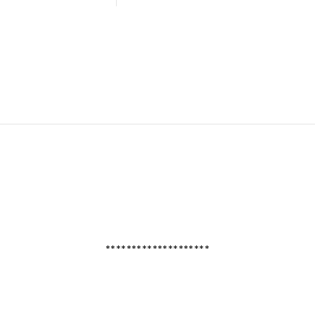
********************