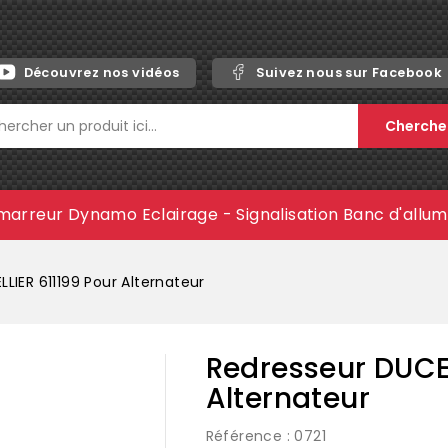
Découvrez nos vidéos
Suivez nous sur Facebook
Cherche
marreur
Dynamo
Eclairage - Signalisation
Banc d'allu
LIER 611199 Pour Alternateur
Redresseur DUCEL
Alternateur
Référence
: 0721