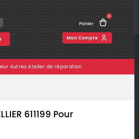
0
Panier
Mon Compte
r
meur
Autres
Atelier de réparation
LIER 611199 Pour