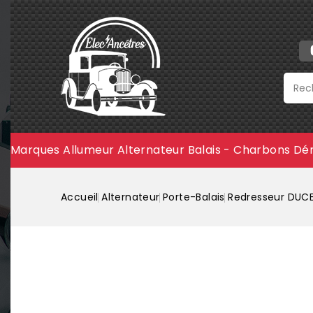
Marques
Allumeur
Alternateur
Balais - Charbons
Dé
Accueil
Alternateur
Porte-Balais
Redresseur DUCEL