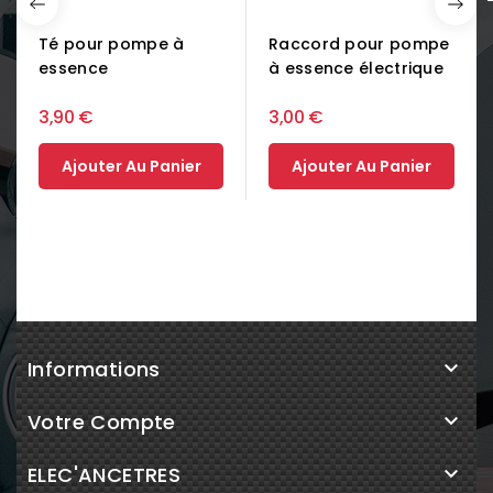
Té pour pompe à
Raccord pour pompe
essence
à essence électrique
3,90 €
3,00 €
Ajouter Au Panier
Ajouter Au Panier
Informations

Votre Compte

ELEC'ANCETRES
