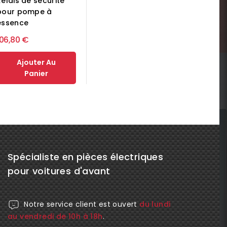
Relais de sécurité
pour pompe à
essence
106,80 €
Ajouter Au
Panier
Spécialiste en pièces électriques
pour voitures d'avant
Notre service client est ouvert
du lundi
au vendredi de 10h à 18h
.