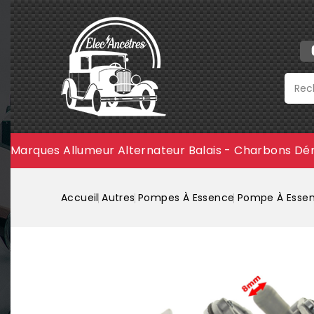
Marques
Allumeur
Alternateur
Balais - Charbons
Dé
Accueil
Autres
Pompes À Essence
Pompe À Essenc