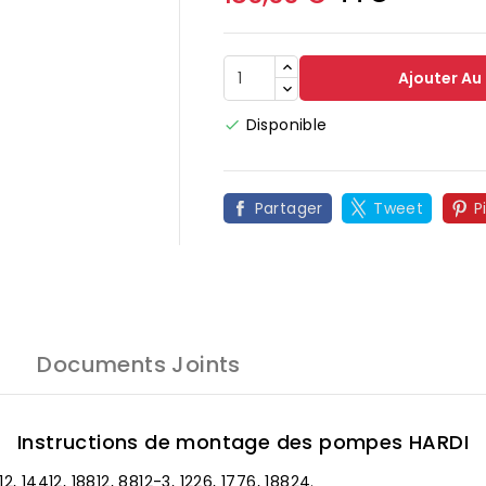
Ajouter Au
Disponible

Partager
Tweet
P
Documents Joints
Instructions de montage des pompes HARDI
 14412, 18812, 8812-3, 1226, 1776, 18824.