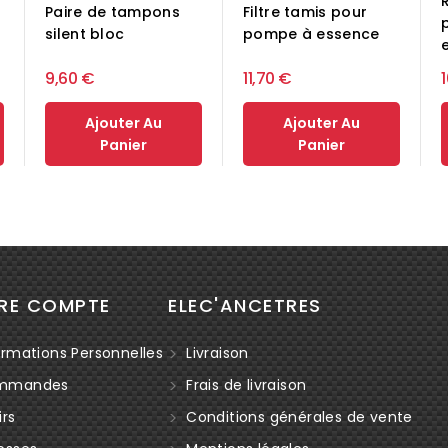
Paire de tampons
Filtre tamis pour
silent bloc
pompe à essence
9,60 €
11,70 €
Ajouter Au
Ajouter Au
Panier
Panier
RE COMPTE
ELEC'ANCETRES
rmations Personnelles
Livraison
mmandes
Frais de livraison
rs
Conditions générales de vente