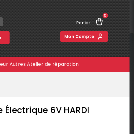
0
Panier
Mon Compte
r
meur
Autres
Atelier de réparation
 Électrique 6V HARDI