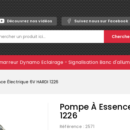
Découvrez nos vidéos
Suivez nous sur Facebook
Cherche
marreur
Dynamo
Eclairage - Signalisation
Banc d'allu
e Électrique 6V HARDI 1226
Pompe À Essence
1226
Référence
: 2571