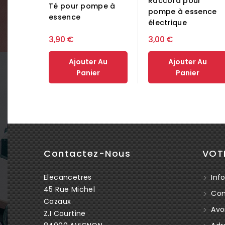
Raccord pour
Té pour pompe à
pompe à essence
essence
électrique
3,90 €
3,00 €
Ajouter Au
Ajouter Au
Panier
Panier
Contactez-Nous
VOT
Elecancetres
Info
45 Rue Michel
Co
Cazaux
Avoi
Z.I Courtine