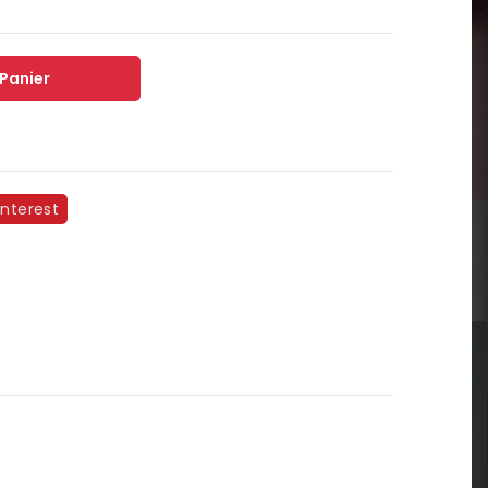
 Panier
interest