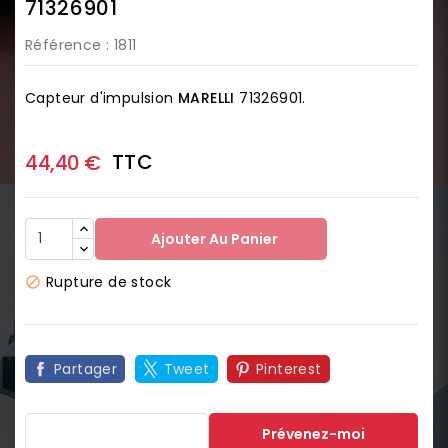
71326901
Référence
: 1811
Capteur d'impulsion
MARELLI
71326901.
TTC
44,40 €
Ajouter Au Panier
Rupture de stock

Partager
Tweet
Pinterest
Prévenez-moi