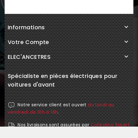
Informations

Votre Compte

ELEC'ANCETRES

Spécialiste en pièces électriques pour
voitures d'avant
Notre service client est ouvert
du lundi au
vendredi de 10h à 18h
.
Nos livraisons sont assurées par
Colissimo Expert
et
Mondial Relay
pour la France.