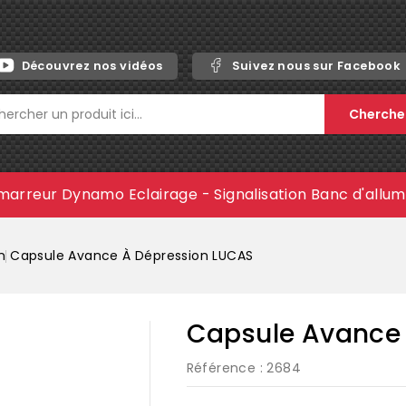
Découvrez nos vidéos
Suivez nous sur Facebook
Cherche
marreur
Dynamo
Eclairage - Signalisation
Banc d'allu
n
Capsule Avance À Dépression LUCAS
Capsule Avance
Référence
: 2684