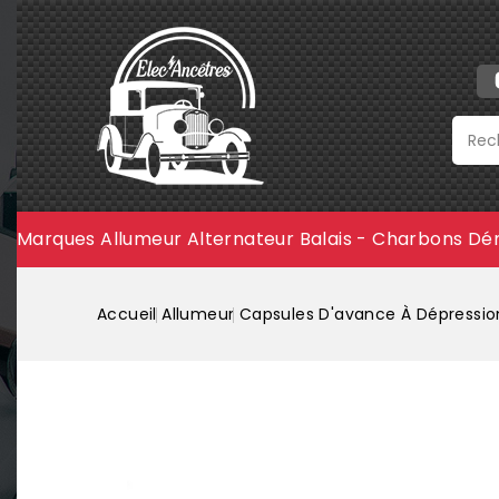
Marques
Allumeur
Alternateur
Balais - Charbons
Dé
Accueil
Allumeur
Capsules D'avance À Dépressio