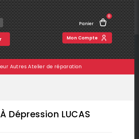
0
Panier
Mon Compte
r
meur
Autres
Atelier de réparation
 À Dépression LUCAS