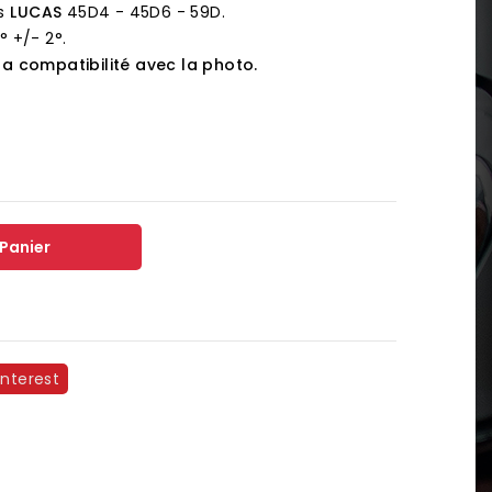
rs
LUCAS
45D4 - 45D6 - 59D.
 +/- 2°.
la compatibilité avec la photo.
 Panier
interest