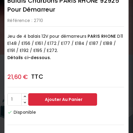
Balais Charbons PARIS RHONE 92925
Pour Démarreur
Référence
: 2710
Jeu de 4 balais 12V pour démarreurs
PARIS RHONE
D11
E148 / E156 / E161 / E172 / E177 / E184 / E187 / E188 /
E191 / E192 / E195 / E272.
Détails ci-dessous.
TTC
21,60 €
Ajouter Au Panier
Disponible
