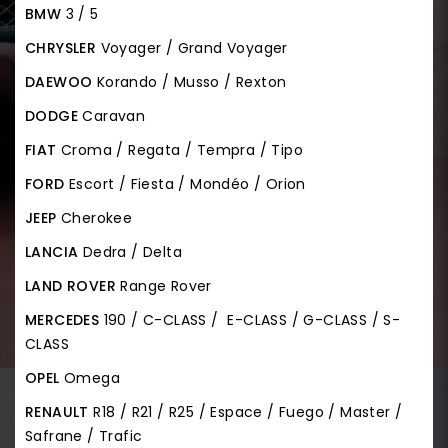
BMW
3 / 5
CHRYSLER
Voyager / Grand Voyager
DAEWOO
Korando / Musso / Rexton
DODGE
Caravan
FIAT
Croma / Regata / Tempra / Tipo
FORD
Escort / Fiesta / Mondéo / Orion
JEEP
Cherokee
LANCIA
Dedra / Delta
LAND ROVER
Range Rover
MERCEDES
190 / C-CLASS / E-CLASS / G-CLASS / S-
CLASS
OPEL
Omega
RENAULT
R18 / R21 / R25 / Espace / Fuego / Master /
Safrane / Trafic