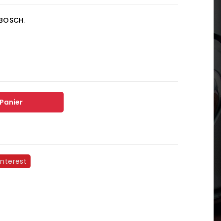
BOSCH
.
 Panier
interest