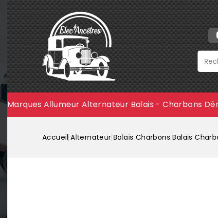
Marques
Allumeur
Alternateur
Balais - Charbons
Dé
Accueil
Alternateur
Balais Charbons
Balais Charb