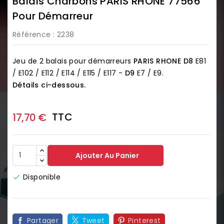
Balais Charbons PARIS RHONE 77566
Pour Démarreur
Référence
: 2238
Jeu de 2 balais pour démarreurs
PARIS RHONE
D8
E81
/ E102 / E112 / E114 / E115 / E117 -
D9
E7 / E9.
Détails ci-dessous.
TTC
17,70 €
Ajouter Au Panier
Disponible

Partager
Tweet
Pinterest