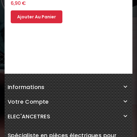
6,90 €
Ajouter Au Panier
Informations

Votre Compte

ELEC'ANCETRES

Spécialiste en pièces électriques pour