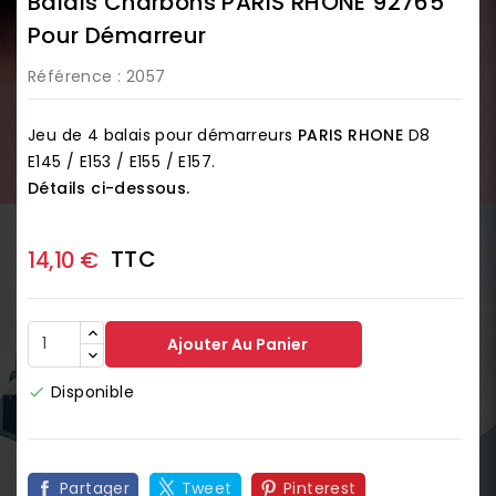
Balais Charbons PARIS RHONE 92765
Pour Démarreur
Référence
: 2057
Jeu de 4 balais pour démarreurs
PARIS RHONE
D8
E145 / E153 / E155 / E157.
Détails ci-dessous.
TTC
14,10 €
Ajouter Au Panier
Disponible

Partager
Tweet
Pinterest