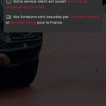
Notre service client est ouvert
du lundi au
vendredi de 10h à 18h
.
Nos livraisons sont assurées par
Colissimo Expert
et
Mondial Relay
pour la France.