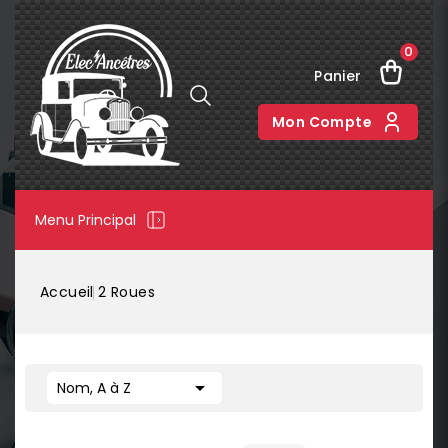
0
Panier
Mon Compte
Menu Principal
Accueil
2 Roues

Nom, A à Z